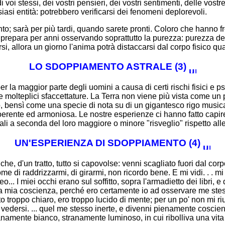
 voi stessi, dei vostri pensieri, dei vostri sentimenti, delle vos
asi entità: potrebbero verificarsi dei fenomeni deplorevoli.
sarà per più tardi, quando sarete pronti. Coloro che hanno fretta
i si prepara per anni osservando soprattutto la purezza: purezza d
i, allora un giorno l'anima potrà distaccarsi dal corpo fisico qu
LO SDOPPIAMENTO ASTRALE (3)
 la maggior parte degli uomini a causa di certi rischi fisici e p
 molteplici sfaccettature. La Terra non viene più vista come un
o, bensì come una specie di nota su di un gigantesco rigo music
oerente ed armoniosa. Le nostre esperienze ci hanno fatto capire,
ali a seconda del loro maggiore o minore "risveglio" rispetto alle 
UN'ESPERIENZA DI SDOPPIAMENTO (4)
he, d'un tratto, tutto si capovolse: venni scagliato fuori dal corp
 raddrizzarmi, di girarmi, non ricordo bene. E mi vidi. . . mi vi
o... I miei occhi erano sul soffitto, sopra l'armadietto dei libri,
 la mia coscienza, perché ero certamente io ad osservare me ste
o troppo chiaro, ero troppo lucido di mente; per un po' non mi riu
edersi. ... quel me stesso inerte, e divenni pienamente coscient
anamente bianco, stranamente luminoso, in cui ribolliva una vita 