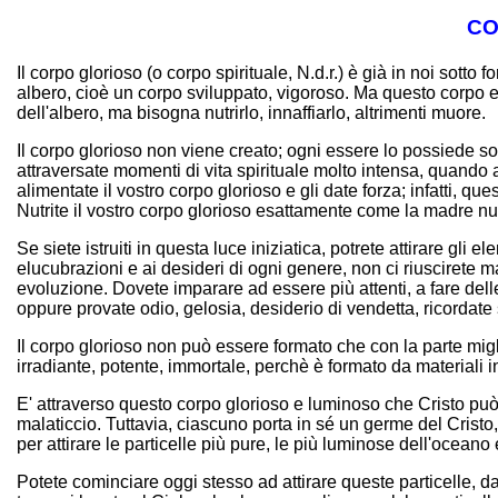
CO
Il corpo glorioso (o corpo spirituale, N.d.r.) è già in noi sott
albero, cioè un corpo sviluppato, vigoroso. Ma questo corpo esis
dell'albero, ma bisogna nutrirlo, innaffiarlo, altrimenti muore.
Il corpo glorioso non viene creato; ogni essere lo possiede sot
attraversate momenti di vita spirituale molto intensa, quando 
alimentate il vostro corpo glorioso e gli date forza; infatti, q
Nutrite il vostro corpo glorioso esattamente come la madre nutre
Se siete istruiti in questa luce iniziatica, potrete attirare gli
elucubrazioni e ai desideri di ogni genere, non ci riuscirete ma
evoluzione. Dovete imparare ad essere più attenti, a fare delle 
oppure provate odio, gelosia, desiderio di vendetta, ricordate 
Il corpo glorioso non può essere formato che con la parte migli
irradiante, potente, immortale, perchè è formato da materiali in
E' attraverso questo corpo glorioso e luminoso che Cristo può
malaticcio. Tuttavia, ciascuno porta in sé un germe del Crist
per attirare le particelle più pure, le più luminose dell'oceano
Potete cominciare oggi stesso ad attirare queste particelle, da