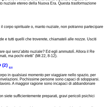
bito nuziale etereo della Nuova Era. Questa trasformazione
 il corpo spirituale o, manto nuziale, non potranno partecipare
e e tutti quelli che troverete, chiamateli alle nozze. Usciti
are qui senz'abito nuziale? Ed egli ammutolì. Allora il Re
ati, ma pochi eletti" (Mt 22, 8-12).
(2)
rpo in qualsiasi momento per viaggiare nello spazio, per
elle rivelazioni. Pochissime persone sono capaci di sdoppiarsi.
un lavoro. A maggior ragione sono incapaci di abbandonare
siete sufficientemente preparati, gravi pericoli psichici