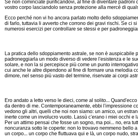
Se non cominciate purificandovi, al fine di diventare padroni di
vostro corpo lasciandolo senza protezione alla mercé di qualsi
Ecco perché non vi ho ancora parlato molto dello sdoppiamento; 
di farlo, tuttavia li avverto che corrono dei gravi rischi. Se c
numerosi esercizi per controllare se stessi e per padroneggiars
La pratica dello sdoppiamento astrale, se non è auspicabile per
padroneggiarla un modo diverso di vedere l'esistenza e le sue
solare, e non la si percepisce più come un punto interrogativ
cui anche le altre dipendono al fine di formare una melodia c
dimore, nel senso più vasto del termine, riservate ai corpi astr
Ero andato a letto verso le dieci, come al solito... Quand'ecco c
da dentro di me. Contemporaneamente, ebbi l'impressione come di
vedono gli altri, quelli che noi non siamo: un amico, un estrane
inerte come un involucro vuoto. Lassù c'erano i miei occhi e
Per un attimo pensai che fosse un sogno, ma poi... no, era tutt
noncuranza sotto le coperte: non lo trovavo nemmeno bello a v
un corpo... un corpo che fluttuava qui e là, un corpo nudo, str