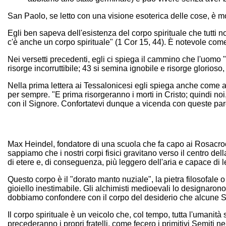
San Paolo, se letto con una visione esoterica delle cose, è mol
Egli ben sapeva dell'esistenza del corpo spirituale che tutti 
c'è anche un corpo spirituale" (1 Cor 15, 44). È notevole com
Nei versetti precedenti, egli ci spiega il cammino che l'uomo "
risorge incorruttibile; 43 si semina ignobile e risorge glorios
Nella prima lettera ai Tessalonicesi egli spiega anche come al 
per sempre. "E prima risorgeranno i morti in Cristo; quindi noi,
con il Signore. Confortatevi dunque a vicenda con queste paro
Max Heindel, fondatore di una scuola che fa capo ai Rosacroce
sappiamo che i nostri corpi fisici gravitano verso il centro d
di etere e, di conseguenza, più leggero dell'aria e capace di l
Questo corpo è il "dorato manto nuziale", la pietra filosofal
gioiello inestimabile. Gli alchimisti medioevali lo designarono 
dobbiamo confondere con il corpo del desiderio che alcune Scu
Il corpo spirituale è un veicolo che, col tempo, tutta l'umanità
precederanno i propri fratelli, come fecero i primitivi Semiti ne