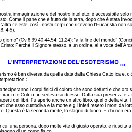
nostra immaginazione e del nostro intelletto; è accessibile solo n
isto: Come il pane che è frutto della terra, dopo che è stata inv
ltra celeste, così i nostri corpi che ricevono l'Eucaristia non s
8, 4-5).
giorno" (Gv 6,39 40.44.54; 11,24); "alla fine del mondo" (Concil
 Cristo: Perché il Signore stesso, a un ordine, alla voce dell'Ar
L'INTERPRETAZIONE DEL'ESOTERISMO
rismo è ben diversa da quella data dalla Chiesa Cattolica e, ciò
terpretazioni:
eciperanno i corpi fisici di coloro che sono defunti e che ora s
o bianco e Colui che sedeva su di esso. Dalla sua presenza erano 
o aperti dei libri. Fu aperto anche un altro libro, quello della vita.
orti che esso custodiva e la morte e gli inferi resero i morti da 
oco. Questa è la seconda morte, lo stagno di fuoco. E chi non era s
una persona, dopo molte vite di giusto operato, è riuscita a far
isogno di un corpo fisico.