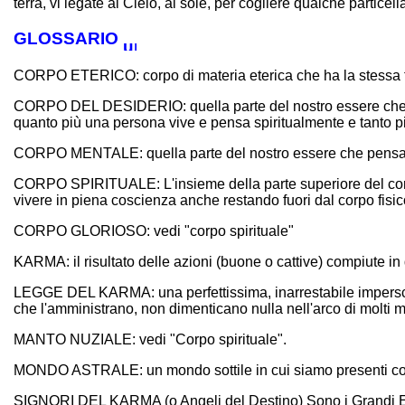
terra, vi legate al Cielo, al sole, per cogliere qualche partice
GLOSSARIO
CORPO ETERICO: corpo di materia eterica che ha la stessa fo
CORPO DEL DESIDERIO: quella parte del nostro essere che per
quanto più una persona vive e pensa spiritualmente e tanto più
CORPO MENTALE: quella parte del nostro essere che pensa 
CORPO SPIRITUALE: L'insieme della parte superiore del corpo e
vivere in piena coscienza anche restando fuori dal corpo fisic
CORPO GLORIOSO: vedi "corpo spirituale"
KARMA: il risultato delle azioni (buone o cattive) compiute in 
LEGGE DEL KARMA: una perfettissima, inarrestabile imperscrut
che l'amministrano, non dimenticano nulla nell'arco di molti 
MANTO NUZIALE: vedi "Corpo spirituale".
MONDO ASTRALE: un mondo sottile in cui siamo presenti con il
SIGNORI DEL KARMA (o Angeli del Destino) Sono i Grandi Esseri