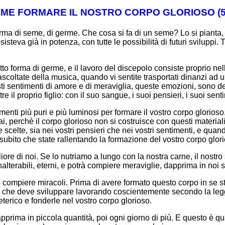
ME FORMARE IL NOSTRO CORPO GLORIOSO (5
o forma di seme, di germe. Che cosa si fa di un seme? Lo si pianta,
teva già in potenza, con tutte le possibilità di futuri sviluppi. T
to forma di germe, e il lavoro del discepolo consiste proprio nell
ascoltate della musica, quando vi sentite trasportati dinanzi ad
uesti sentimenti di amore e di meraviglia, queste emozioni, sono del
 il proprio figlio: con il suo sangue, i suoi pensieri, i suoi sent
 elementi più puri e più luminosi per formare il vostro corpo glori
i, perchè il corpo glorioso non si costruisce con questi materiali 
scelte, sia nei vostri pensieri che nei vostri sentimenti, e quand
subito che state rallentando la formazione del vostro corpo glorio
ore di noi. Se lo nutriamo a lungo con la nostra carne, il nostro 
alterabili, eterni, e potrà compiere meraviglie, dapprima in noi st
 compiere miracoli. Prima di avere formato questo corpo in se s
o, che deve sviluppare lavorando coscientemente secondo la legge
 eterico e fonderle nel vostro corpo glorioso.
pprima in piccola quantità, poi ogni giorno di più. E questo è qua