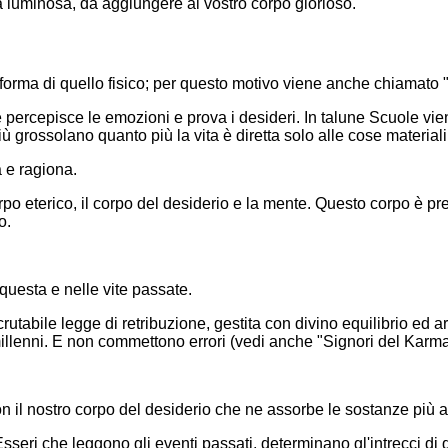
lla luminosa, da aggiungere al vostro corpo glorioso.
rma di quello fisico; per questo motivo viene anche chiamato "
cepisce le emozioni e prova i desideri. In talune Scuole viene
 grossolano quanto più la vita è diretta solo alle cose materiali
e ragiona.
terico, il corpo del desiderio e la mente. Questo corpo è presen
o.
questa e nelle vite passate.
abile legge di retribuzione, gestita con divino equilibrio ed a
millenni. E non commettono errori (vedi anche "Signori del Karma
 nostro corpo del desiderio che ne assorbe le sostanze più ada
 che leggono gli eventi passati, determinano gl'intrecci di quel