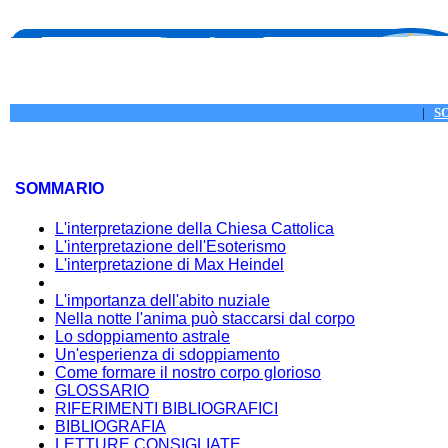
|
S
SOMMARIO
L'interpretazione della Chiesa Cattolica
L'interpretazione dell'Esoterismo
L'interpretazione di Max Heindel
L'importanza dell'abito nuziale
Nella notte l'anima può staccarsi dal corpo
Lo sdoppiamento astrale
Un'esperienza di sdoppiamento
Come formare il nostro corpo glorioso
GLOSSARIO
RIFERIMENTI BIBLIOGRAFICI
BIBLIOGRAFIA
LETTURE CONSIGLIATE