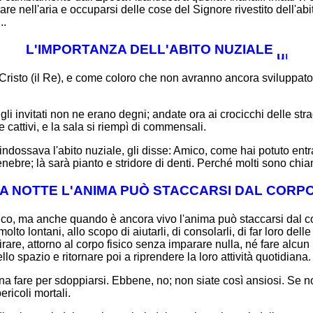
re nell'aria e occuparsi delle cose del Signore rivestito dell'a
..
L'IMPORTANZA DELL'ABITO NUZIALE
l Cristo (il Re), e come coloro che non avranno ancora sviluppato
gli invitati non ne erano degni; andate ora ai crocicchi delle strad
 cattivi, e la sala si riempì di commensali.
indossava l'abito nuziale, gli disse: Amico, come hai potuto entr
tenebre; là sarà pianto e stridore di denti. Perché molti sono chiam
A NOTTE L'ANIMA PUÒ STACCARSI DAL CORPO 
co, ma anche quando è ancora vivo l'anima può staccarsi dal co
 molto lontani, allo scopo di aiutarli, di consolarli, di far loro d
irare, attorno al corpo fisico senza imparare nulla, né fare alc
lo spazio e ritornare poi a riprendere la loro attività quotidiana.
fare per sdoppiarsi. Ebbene, no; non siate così ansiosi. Se non 
ricoli mortali.