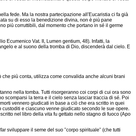
ella fede. Ma la nostra partecipazione all'Eucaristia ci fa già
ocata su di esso la benedizione divina, non è più pane
ono più corruttibili, dal momento che portano in sé il germe
io Ecumenico Vat. II, Lumen gentium, 48). Infatti, la
cangelo e al suono della tromba di Dio, discenderà dal cielo. E
 che più conta, utilizza come convalida anche alcuni brani
tanno nella tomba. Tutti risorgeranno coi corpi di cui ora sono
scomparsi la terra e il cielo senza lasciar traccia di sé. Poi
 I morti vennero giudicati in base a ciò che era scritto in quei
loro custoditi e ciascuno venne giudicato secondo le sue opere.
critto nel libro della vita fu gettato nello stagno di fuoco (Apo
 sviluppare il seme del suo "corpo spirituale" (che tutti