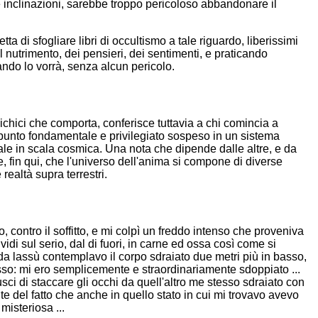
tre inclinazioni, sarebbe troppo pericoloso abbandonare il
 di sfogliare libri di occultismo a tale riguardo, liberissimi
el nutrimento, dei pensieri, dei sentimenti, e praticando
ando lo vorrà, senza alcun pericolo.
sichici che comporta, conferisce tuttavia a chi comincia a
 punto fondamentale e privilegiato sospeso in un sistema
ale in scala cosmica. Una nota che dipende dalle altre, e da
 fin qui, che l'universo dell'anima si compone di diverse
realtà supra terrestri.
o, contro il soffitto, e mi colpì un freddo intenso che proveniva
di sul serio, dal di fuori, in carne ed ossa così come si
 e da lassù contemplavo il corpo sdraiato due metri più in basso,
sso: mi ero semplicemente e straordinariamente sdoppiato ...
sci di staccare gli occhi da quell'altro me stesso sdraiato con
e del fatto che anche in quello stato in cui mi trovavo avevo
misteriosa ...