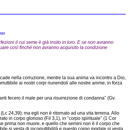
zioni il cui seme è già insito in loro. E se non avranno
inuare così finché non avranno acquisito la condizione
 cade nella corruzione, mentre la sua anima va incontro a Dio,
ruttibile ai nostri corpi riunendoli alle nostre anime, in forza
uanti fecero il male per una risurrezione di condanna" (Gv.
(Lc 24,39); ma egli non è ritornato ad una vita terrena. Allo
ato in corpo glorioso (Fil 3,1), in "corpo spirituale" (1 Cor
se prima non muore, e quello che semini non è il corpo che
bile si vesta di incorruttibilità e questo corpo mortale si vesta