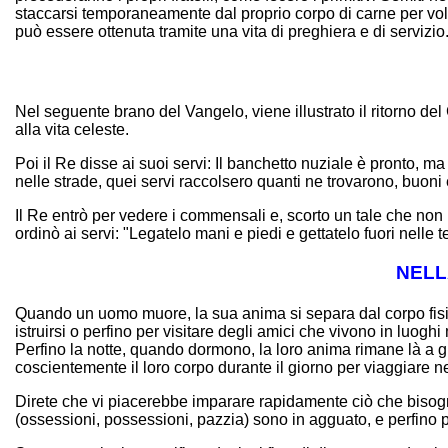
staccarsi temporaneamente dal proprio corpo di carne per vola
può essere ottenuta tramite una vita di preghiera e di servizio.
Nel seguente brano del Vangelo, viene illustrato il ritorno de
alla vita celeste.
Poi il Re disse ai suoi servi: Il banchetto nuziale è pronto, ma 
nelle strade, quei servi raccolsero quanti ne trovarono, buoni e
Il Re entrò per vedere i commensali e, scorto un tale che non 
ordinò ai servi: "Legatelo mani e piedi e gettatelo fuori nelle 
NELL
Quando un uomo muore, la sua anima si separa dal corpo fisi
istruirsi o perfino per visitare degli amici che vivono in luoghi
Perfino la notte, quando dormono, la loro anima rimane là a g
coscientemente il loro corpo durante il giorno per viaggiare nel
Direte che vi piacerebbe imparare rapidamente ciò che bisogna 
(ossessioni, possessioni, pazzia) sono in agguato, e perfino pe