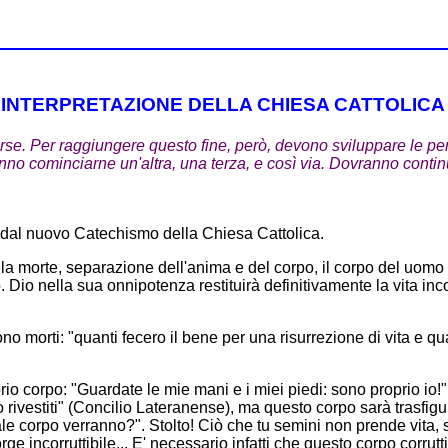
'INTERPRETAZIONE DELLA CHIESA CATTOLICA
e. Per raggiungere questo fine, però, devono sviluppare le perfe
vranno cominciarne un'altra, una terza, e così via. Dovranno cont
ti dal nuovo Catechismo della Chiesa Cattolica.
 la morte, separazione dell'anima e del corpo, il corpo del uomo
. Dio nella sua onnipotenza restituirà definitivamente la vita incor
ono morti: "quanti fecero il bene per una risurrezione di vita e q
io corpo: "Guardate le mie mani e i miei piedi: sono proprio io!" 
o rivestiti" (Concilio Lateranense), ma questo corpo sarà trasfigur
le corpo verranno?". Stolto! Ciò che tu semini non prende vita, 
e incorruttibile... E' necessario infatti che questo corpo corrutti