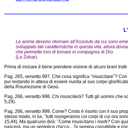
L
Le anime devono ritornare all'Assoluto da cui sono emers
sviluppato tali caratteristiche in questa vita, allora do
che permette loro di tornare in compagnia di Dio.
(Lo Zohar).
Prima di iniziare è bene prendere visione di alcuni brani trat
Pag. 265, versetto 997. Che cosa significa "risuscitare"? Con
pur restando in attesa di essere riunita al suo corpo glorificato
della Risurrezione di Gesù.
Pag. 266, versetto 998. Chi risusciterà? Tutti gli uomini che s
5,29).
Pag. 266, versetto 999. Come? Cristo è risorto con il suo propr
stesso modo, in lui, "tutti risorgeranno coi corpi di cui ora son
15,44). Ma qualcuno dirà: "Come risuscitano i morti? Con qua
nascerà, ma un semplice chicco... Si semina corruttibile e risorg