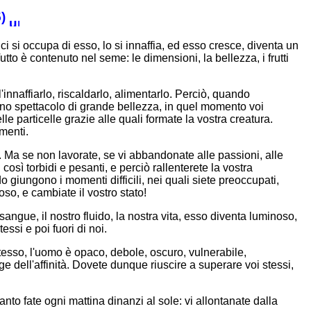
)
 ci si occupa di esso, lo si innaffia, ed esso cresce, diventa un
utto è contenuto nel seme: le dimensioni, la bellezza, i frutti
'innaffiarlo, riscaldarlo, alimentarlo. Perciò, quando
 uno spettacolo di grande bellezza, in quel momento voi
le particelle grazie alle quali formate la vostra creatura.
imenti.
oso. Ma se non lavorate, se vi abbandonate alle passioni, alle
così torbidi e pesanti, e perciò rallenterete la vostra
o giungono i momenti difficili, nei quali siete preoccupati,
so, e cambiate il vostro stato!
sangue, il nostro fluido, la nostra vita, esso diventa luminoso,
essi e poi fuori di noi.
tesso, l'uomo è opaco, debole, oscuro, vulnerabile,
 dell'affinità. Dovete dunque riuscire a superare voi stessi,
nto fate ogni mattina dinanzi al sole: vi allontanate dalla