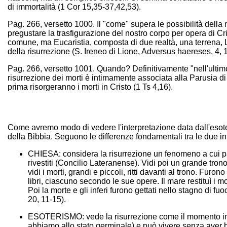
di immortalità (1 Cor 15,35-37,42,53).
Pag. 266, versetto 1000. Il "come" supera le possibilità della 
pregustare la trasfigurazione del nostro corpo per opera di Cr
comune, ma Eucaristia, composta di due realtà, una terrena, L'a
della risurrezione (S. Ireneo di Lione, Adversus haereses, 4, 1
Pag. 266, versetto 1001. Quando? Definitivamente "nell'ultimo 
risurrezione dei morti è intimamente associata alla Parusia di
prima risorgeranno i morti in Cristo (1 Ts 4,16).
Come avremo modo di vedere l'interpretazione data dall'esote
della Bibbia. Seguono le differenze fondamentali tra le due in
CHIESA: considera la risurrezione un fenomeno a cui part
rivestiti (Concilio Lateranense). Vidi poi un grande tron
vidi i morti, grandi e piccoli, ritti davanti al trono. Furon
libri, ciascuno secondo le sue opere. Il mare restituì i m
Poi la morte e gli inferi furono gettati nello stagno di fu
20, 11-15).
ESOTERISMO: vede la risurrezione come il momento in cui 
abbiamo allo stato germinale) e può vivere senza aver b