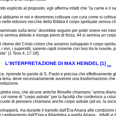
to esplicito al proposito, egli afferma infatti che "la carne e il 
noi abbiamo in noi e dovremmo coltivare con cura come si coltivan
e nelle edizioni vecchie della Bibbia il corpo spirituale veniv
seminato sulla terra" dovrebbe seguire per poter vivere nei mondi 
o, si semina debole e risorge pieno di forza; 44 si semina un corp
ritorno del Cristo coloro che avranno sviluppato il corpo spiritu
 i vivi, i superstiti, saremo rapiti insieme con loro tra le nuvole
le" (1 Tess 4, 17-18).
L'INTERPRETAZIONE DI MAX HEINDEL (1)
, riprende le parole di S. Paolo e precisa che effettivamente g
ella terra, deve necessariamente avvenire una trasformazione che 
evitazione.
e o pietra viva, che alcune antiche filosofie chiamano "anima dia
col nome di "corpo astrale" per la facoltà che conferisce a colui 
ole di pensiero chiamano anche corpo astrale (ad es. la società
 svilupperà, ma durante il transito dall'Era Ariana alle condizion
l cambiamento dall'Epoca Atlantidea a quella Ariana... Infatti vi è