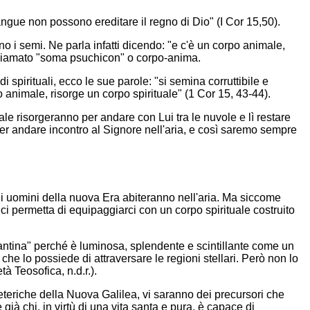
sangue non possono ereditare il regno di Dio" (I Cor 15,50).
o i semi. Ne parla infatti dicendo: "e c'è un corpo animale,
a chiamato "soma psuchicon" o corpo-anima.
spirituali, ecco le sue parole: "si semina corruttibile e
o animale, risorge un corpo spirituale" (1 Cor 15, 43-44).
ale risorgeranno per andare con Lui tra le nuvole e lì restare
, per andare incontro al Signore nell'aria, e così saremo sempre
li uomini della nuova Era abiteranno nell'aria. Ma siccome
ci permetta di equipaggiarci con un corpo spirituale costruito
mantina" perché è luminosa, splendente e scintillante come un
che lo possiede di attraversare le regioni stellari. Però non lo
 Teosofica, n.d.r.).
i eteriche della Nuova Galilea, vi saranno dei precursori che
 già chi, in virtù di una vita santa e pura, è capace di