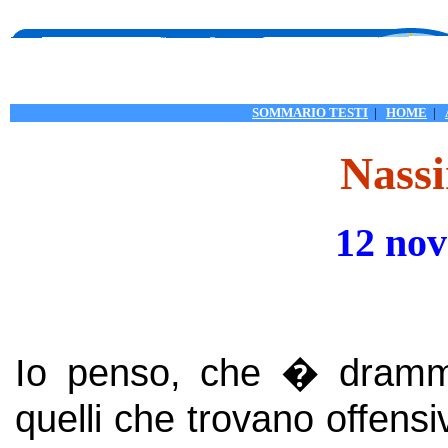
SOMMARIO TESTI
|
HOME
|
Nassi
12 no
Io penso, che � dramma
quelli che trovano offensi