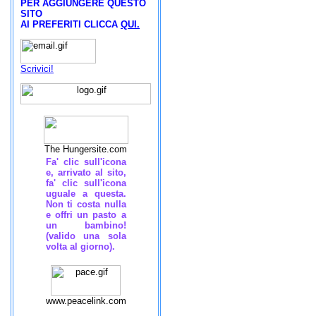
PER AGGIUNGERE QUESTO
SITO
AI PREFERITI CLICCA
QUI.
Scrivici!
The Hungersite.com
Fa' clic sull'icona
e, arrivato al sito,
fa' clic sull'icona
uguale a questa.
Non ti costa nulla
e offri un pasto a
un bambino!
(valido una sola
volta al giorno).
www.peacelink.com