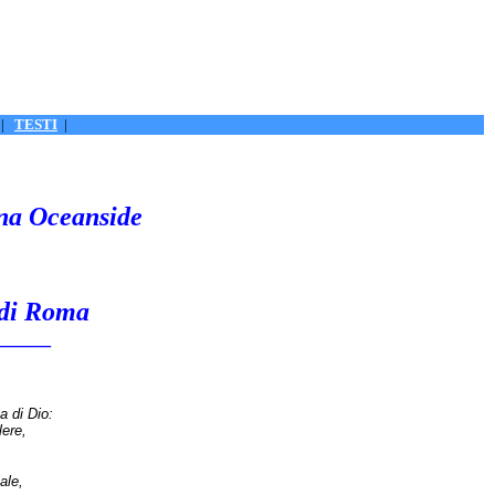
|
TESTI
|
ana Oceanside
 di Roma
______
a di Dio:
lere,
ale,