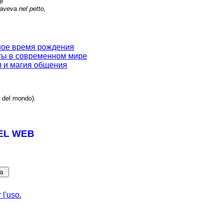
re
 aveva nel petto,
.
чное время рождения
иты в современном мире
м и магия общения
 del mondo).
EL WEB
 l'uso.