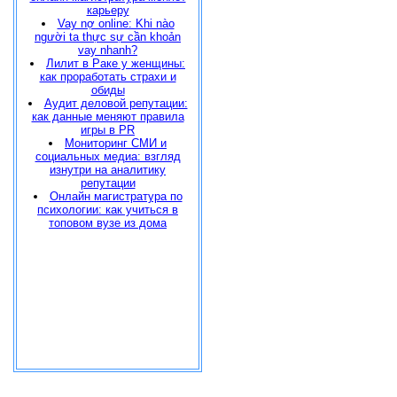
карьеру
Vay nợ online: Khi nào
người ta thực sự cần khoản
vay nhanh?
Лилит в Раке у женщины:
как проработать страхи и
обиды
Аудит деловой репутации:
как данные меняют правила
игры в PR
Мониторинг СМИ и
социальных медиа: взгляд
изнутри на аналитику
репутации
Онлайн магистратура по
психологии: как учиться в
топовом вузе из дома