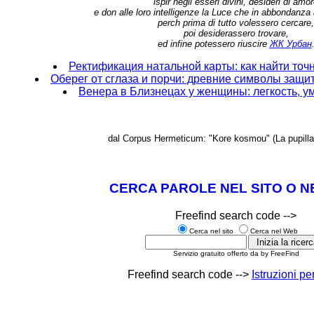
ispir negli esseri divini, desideri di amo
e don alle loro intelligenze la Luce che in abbondanza
perch prima di tutto volessero cercare,
poi desiderassero trovare,
ed infine potessero riuscire
ЖК Урбан
Ректификация натальной карты: как найти то
Оберег от сглаза и порчи: древние символы защ
Венера в Близнецах у женщины: легкость, у
dal Corpus Hermeticum: "Kore kosmou" (La pupilla
CERCA PAROLE NEL SITO O N
Freefind search code -->
Cerca nel sito
Cerca nel Web
Servizio gratuito offerto da by FreeFind
Freefind search code -->
Istruzioni per