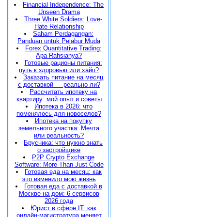
Financial Independence: The
Unseen Drama
Three White Soldiers: Love-
Hate Relationship
Saham Perdagangan:
Panduan untuk Pelabur Muda
Forex Quantitative Trading:
Apa Rahsianya?
Готовые рационы питания:
путь к здоровью или хайп?
Заказать питание на месяц
с доставкой — реально ли?
Рассчитать ипотеку на
квартиру: мой опыт и советы
Ипотека в 2026: что
поменялось для новоселов?
Ипотека на покупку
земельного участка: Мечта
или реальность?
Брусника: что нужно знать
о застройщике
P2P Crypto Exchange
Software: More Than Just Code
Готовая еда на месяц: как
это изменило мою жизнь
Готовая еда с доставкой в
Москве на дом: 6 сервисов
2026 года
Юрист в сфере IT: как
онлайн-магистратура меняет