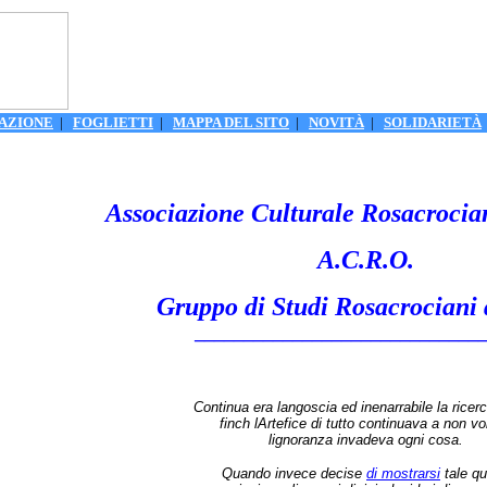
AZIONE
|
FOGLIETTI
|
MAPPA DEL SITO
|
NOVITÀ
|
SOLIDARIETÀ
Associazione Culturale Rosacroci
A.C.R.O.
Gruppo di Studi Rosacrociani
_____________________________
Continua era langoscia ed inenarrabile la ricerc
finch lArtefice di tutto continuava a non vo
lignoranza invadeva ogni cosa.
Quando invece decise
di mostrarsi
tale qu